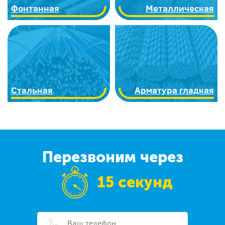
Фонтанная
Металлическая
Стальная
Арматура гладкая
Перезвоним через
15 секунд